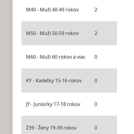
M40 - Muži 40-49 rokov
2
M50 - Muži 50-59 rokov
2
M60 - Muži 60 rokov a viac
0
KY - Kadetky 15-16 rokov
0
JY - Juniorky 17-18 rokov
0
Z39 - Ženy 19-39 rokov
0