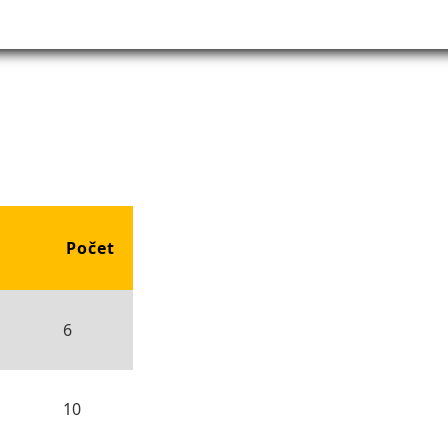
Počet
6
10