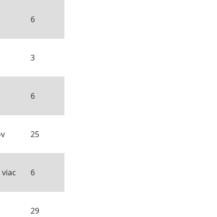
6
3
6
ov
25
 viac
6
29