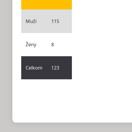
Muži
115
Ženy
8
Celkom
123