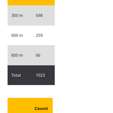
300 m
698
600 m
259
800 m
66
Total
1023
Count