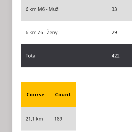
6 km M6 - Muži
33
6 km Z6 - Ženy
29
Total
422
Course
Count
21,1 km
189