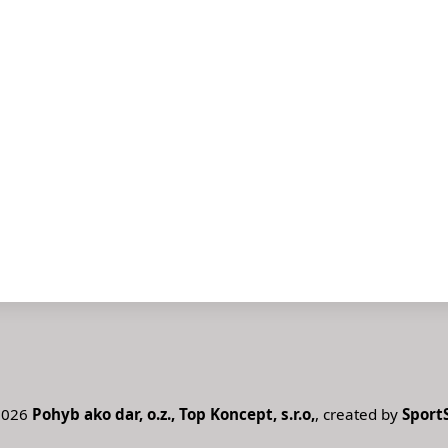
2026
Pohyb ako dar, o.z., Top Koncept, s.r.o,
, created by
Sport