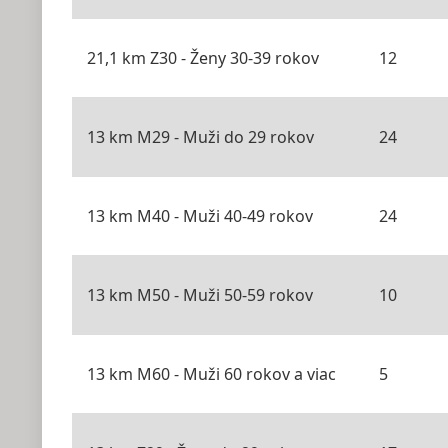
21,1 km Z30 - Ženy 30-39 rokov
12
13 km M29 - Muži do 29 rokov
24
13 km M40 - Muži 40-49 rokov
24
13 km M50 - Muži 50-59 rokov
10
13 km M60 - Muži 60 rokov a viac
5