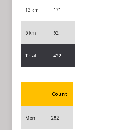
13 km
171
6 km
62
Total
422
Count
Men
282