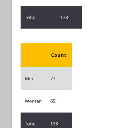
Total
138
Count
Men
73
Women
65
Total
138