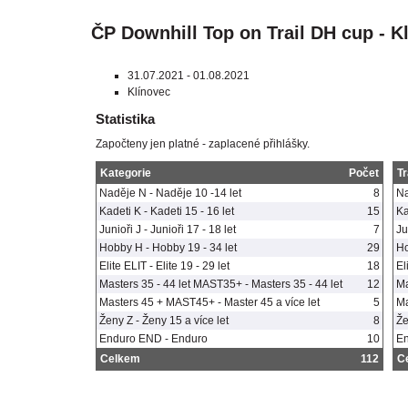
ČP Downhill Top on Trail DH cup - K
31.07.2021 - 01.08.2021
Klínovec
Statistika
Započteny jen platné - zaplacené přihlášky.
Kategorie
Počet
Tr
Naděje N - Naděje 10 -14 let
8
N
Kadeti K - Kadeti 15 - 16 let
15
Ka
Junioři J - Junioři 17 - 18 let
7
Ju
Hobby H - Hobby 19 - 34 let
29
H
Elite ELIT - Elite 19 - 29 let
18
El
Masters 35 - 44 let MAST35+ - Masters 35 - 44 let
12
Ma
Masters 45 + MAST45+ - Master 45 a více let
5
Ma
Ženy Z - Ženy 15 a více let
8
Ž
Enduro END - Enduro
10
E
Celkem
112
C