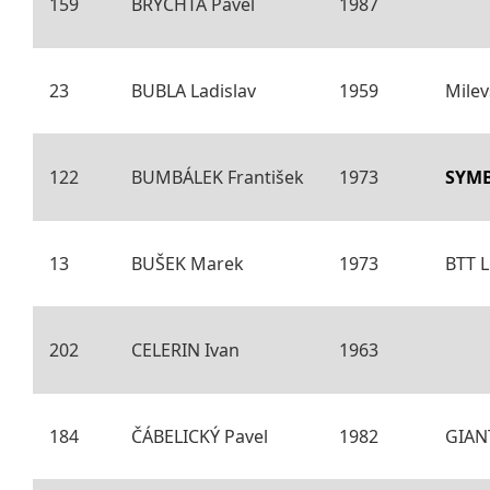
159
BRYCHTA Pavel
1987
23
BUBLA Ladislav
1959
Milev
122
BUMBÁLEK František
1973
SYMB
13
BUŠEK Marek
1973
BTT L
202
CELERIN Ivan
1963
184
ČÁBELICKÝ Pavel
1982
GIANT