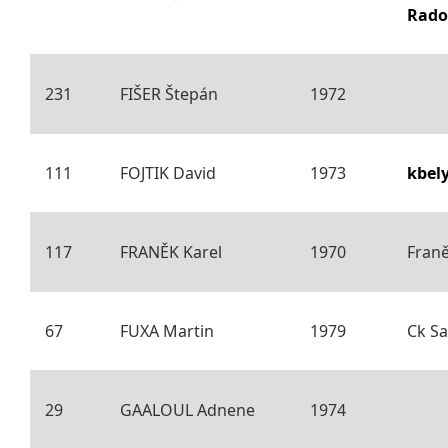
Rado
231
FIŠER Štepán
1972
111
FOJTIK David
1973
kbel
117
FRANĚK Karel
1970
Fran
67
FUXA Martin
1979
Ck Sa
29
GAALOUL Adnene
1974