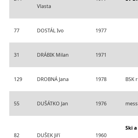
Vlasta
77
DOSTÁL Ivo
1977
31
DRÁBIK Milan
1971
129
DROBNÁ Jana
1978
BSK r
55
DUŠÁTKO Jan
1976
mess
Ski 
82
DUŠEK Jiří
1960