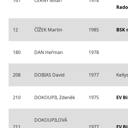
161
ČERNÝ Milan
1978
Rado
12
ČÍŽEK Martin
1985
BSK 
180
DAN Heřman
1978
208
DOBIAS David
1977
Kelly
210
DOKOUPIL Zdeněk
1975
EV B
DOKOUPILOVÁ
211
1977
EV B