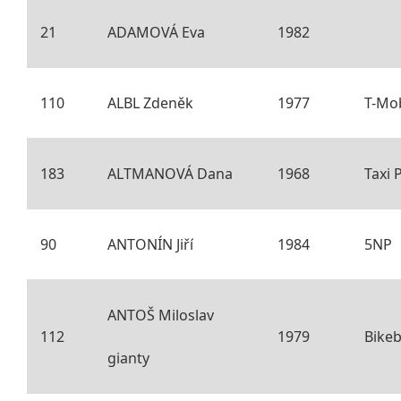
21
ADAMOVÁ Eva
1982
110
ALBL Zdeněk
1977
T-Mo
183
ALTMANOVÁ Dana
1968
Taxi 
90
ANTONÍN Jiří
1984
5NP
ANTOŠ Miloslav
112
1979
Bike
gianty