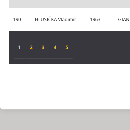
190
HLUSIČKA Vladimír
1963
GIANT
1
2
3
4
5