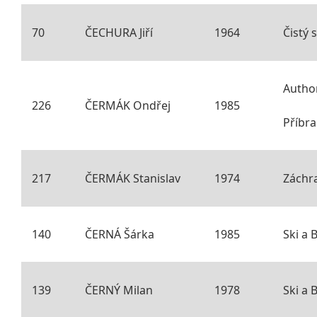
70
ČECHURA Jiří
1964
Čistý 
Autho
226
ČERMÁK Ondřej
1985
Příbr
217
ČERMÁK Stanislav
1974
Záchr
140
ČERNÁ Šárka
1985
Ski a 
139
ČERNÝ Milan
1978
Ski a 