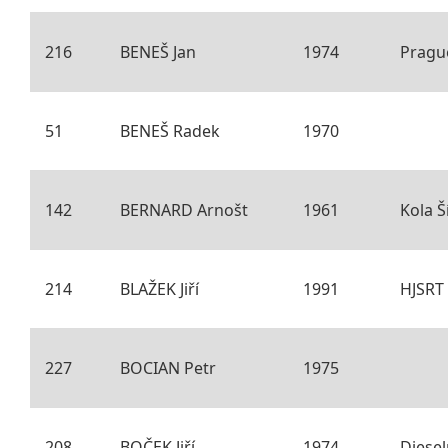
216
BENEŠ Jan
1974
Prague
51
BENEŠ Radek
1970
142
BERNARD Arnošt
1961
Kola Š
214
BLAŽEK Jiří
1991
HJSRT
227
BOCIAN Petr
1975
208
BOČEK Jiří
1974
Diese