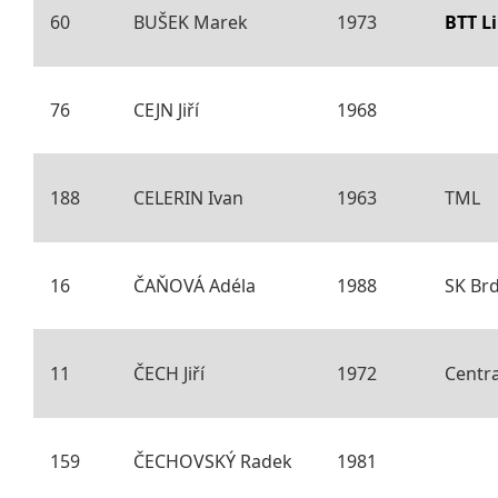
60
BUŠEK Marek
1973
BTT L
76
CEJN Jiří
1968
188
CELERIN Ivan
1963
TML
16
ČAŇOVÁ Adéla
1988
SK Br
11
ČECH Jiří
1972
Centra
159
ČECHOVSKÝ Radek
1981