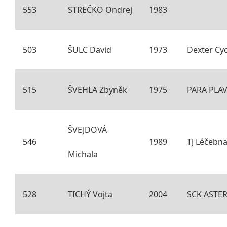
553
STREČKO Ondrej
1983
503
ŠULC David
1973
Dexter Cyc
515
ŠVEHLA Zbyněk
1975
PARA PLA
ŠVEJDOVÁ
546
1989
TJ Léčebn
Michala
528
TICHÝ Vojta
2004
SCK ASTER