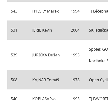
543
HYLSKÝ Marek
1994
TJ Léčebn
531
JERIE Kevin
2004
SK Jedličk
Spolek G
539
JUŘIČKA Dušan
1995
Kociánka 
508
KAJNAR Tomáš
1978
Open Cycl
540
KOBLASA Ivo
1993
TJ FAVORI