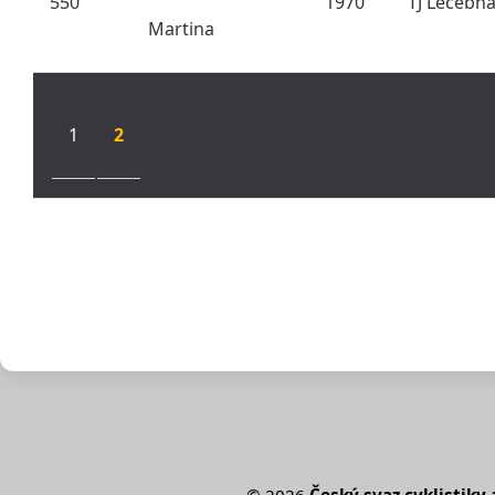
550
1970
TJ Léčebn
Martina
1
2
©
2026
Český svaz cyklistiky a