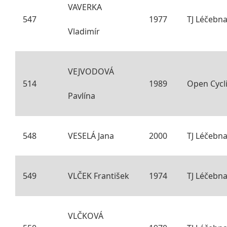
VAVERKA
547
1977
TJ Léčebn
Vladimír
VEJVODOVÁ
514
1989
Open Cycl
Pavlína
548
VESELÁ Jana
2000
TJ Léčebn
549
VLČEK František
1974
TJ Léčebn
VLČKOVÁ