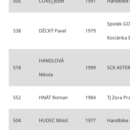
505
ČOREJ Jozef
1997
Handbike 
Spolek G
538
DĚCKÝ Pavel
1979
Kociánka 
HANDLOVÁ
518
1999
SCK ASTER
Nikola
552
HNÁT Roman
1984
TJ Zora Pra
504
HUDEC Miloš
1977
Handbike 