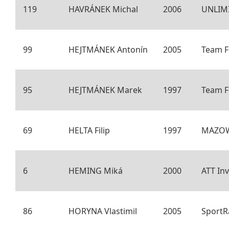
119
HAVRÁNEK Michal
2006
UNLIM
99
HEJTMÁNEK Antonín
2005
Team F
95
HEJTMÁNEK Marek
1997
Team F
69
HELTA Filip
1997
MAZOW
6
HEMING Miká
2000
ATT In
86
HORYNA Vlastimil
2005
SportR