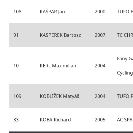
108
KAŠPAR Jan
2000
TUFO P
91
KASPEREK Bartosz
2007
TC CH
Fany G
10
KERL Maximilian
2004
Cyclin
109
KOBLÍŽEK Matyáš
2004
TUFO P
33
KOBR Richard
2005
AC SP