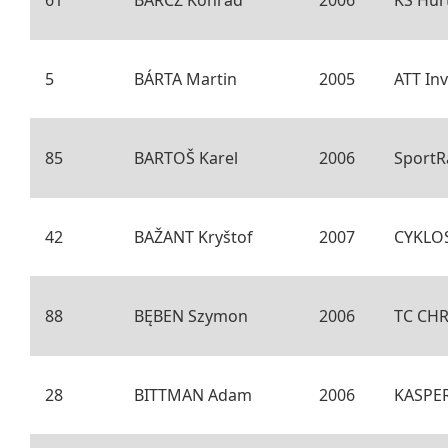
5
BÁRTA Martin
2005
ATT In
85
BARTOŠ Karel
2006
SportR
42
BAŽANT Kryštof
2007
CYKLOS
88
BĘBEN Szymon
2006
TC CH
28
BITTMAN Adam
2006
KASPE