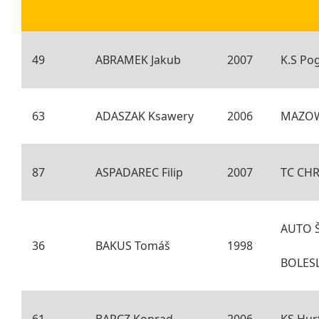
49
ABRAMEK Jakub
2007
K.S Po
63
ADASZAK Ksawery
2006
MAZOW
87
ASPADAREC Filip
2007
TC CH
AUTO 
36
BAKUS Tomáš
1998
BOLES
61
BARCZ Konrad
2006
KS Hur