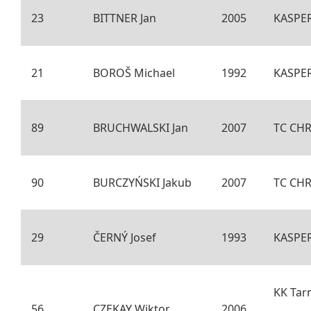
23
BITTNER Jan
2005
KASPE
21
BOROŠ Michael
1992
KASPE
89
BRUCHWALSKI Jan
2007
TC CH
90
BURCZYŃSKI Jakub
2007
TC CH
29
ČERNÝ Josef
1993
KASPE
KK Tar
56
CZEKAY Wiktor
2006