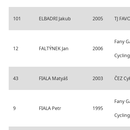
101
ELBADRI Jakub
2005
TJ FAV
Fany G
12
FALTÝNEK Jan
2006
Cyclin
43
FIALA Matyáš
2003
ČEZ Cy
Fany G
9
FIALA Petr
1995
Cyclin