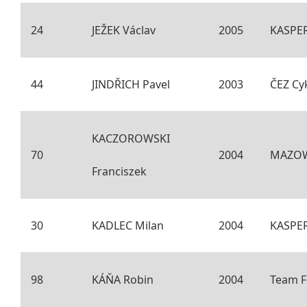
24
JEŽEK Václav
2005
KASPE
44
JINDŘICH Pavel
2003
ČEZ Cy
KACZOROWSKI
70
2004
MAZOWS
Franciszek
30
KADLEC Milan
2004
KASPE
98
KÁŇA Robin
2004
Team F