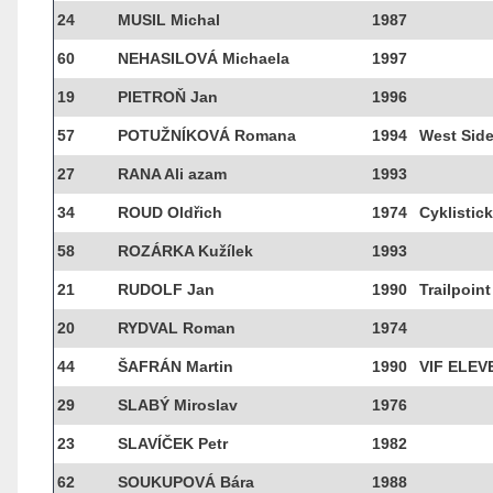
24
MUSIL Michal
1987
60
NEHASILOVÁ Michaela
1997
19
PIETROŇ Jan
1996
57
POTUŽNÍKOVÁ Romana
1994
West Side
27
RANA Ali azam
1993
34
ROUD Oldřich
1974
Cyklistick
58
ROZÁRKA Kužílek
1993
21
RUDOLF Jan
1990
Trailpoint
20
RYDVAL Roman
1974
44
ŠAFRÁN Martin
1990
VIF ELE
29
SLABÝ Miroslav
1976
23
SLAVÍČEK Petr
1982
62
SOUKUPOVÁ Bára
1988