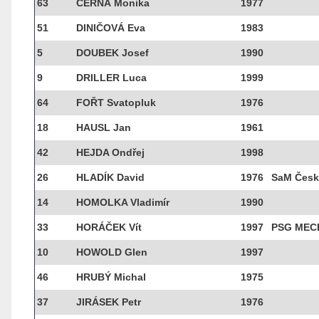
63
ČERNÁ Monika
1977
51
DINIČOVÁ Eva
1983
5
DOUBEK Josef
1990
9
DRILLER Luca
1999
64
FOŘT Svatopluk
1976
18
HAUSL Jan
1961
42
HEJDA Ondřej
1998
26
HLADÍK David
1976
SaM Česk
14
HOMOLKA Vladimír
1990
33
HORÁČEK Vít
1997
PSG MEC
10
HOWOLD Glen
1997
46
HRUBÝ Michal
1975
37
JIRÁSEK Petr
1976