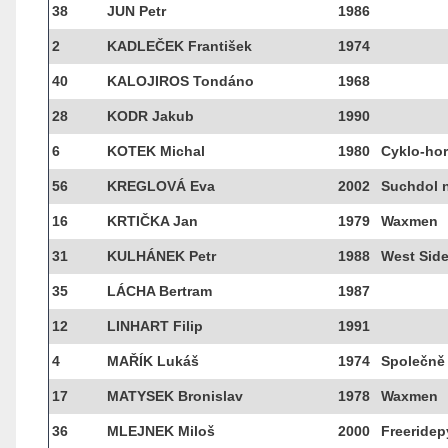
38
JUN Petr
1986
2
KADLEČEK František
1974
40
KALOJIROS Tondáno
1968
28
KODR Jakub
1990
6
KOTEK Michal
1980
Cyklo-hor
56
KREGLOVÁ Eva
2002
Suchdol n
16
KRTIČKA Jan
1979
Waxmen
31
KULHÁNEK Petr
1988
West Side
35
LÁCHA Bertram
1987
12
LINHART Filip
1991
4
MAŘÍK Lukáš
1974
Společně 
17
MATYSEK Bronislav
1978
Waxmen
36
MLEJNEK Miloš
2000
Freeride