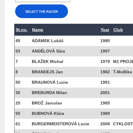
St.no.
Name
Year
Club
45
ADÁMEK Lukáš
1980
53
ANDĚLOVÁ Sára
1997
7
BLAŽEK Michal
1979
M1 PROJE
8
BRANDEJS Jan
1982
T-MoBike
50
BRAUNOVÁ Lucie
1991
30
BREBURDA Milan
2001
25
BROŽ Jaroslav
1985
55
BUBNOVÁ Klára
1989
61
BURGERMEISTEROVÁ Lucie
2008
CYKLOSTA