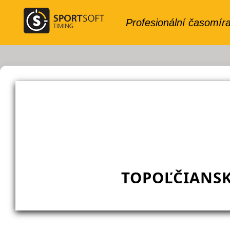
TOPOĽČIANSK