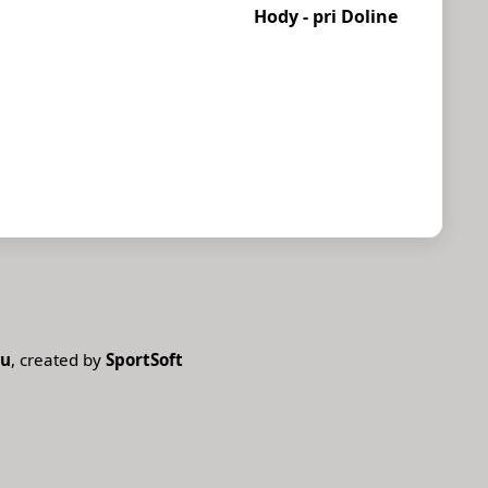
Hody - pri Doline
ou
, created by
SportSoft