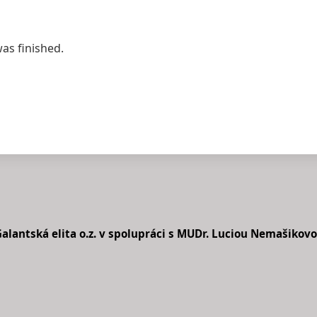
was finished.
alantská elita o.z. v spolupráci s MUDr. Luciou Nemašikov