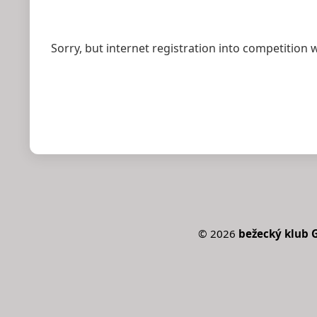
Sorry, but internet registration into competition 
©
2026
bežecký klub G