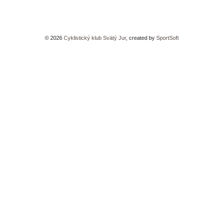
©
2026
Cyklistický klub Svätý Jur
, created by
SportSoft