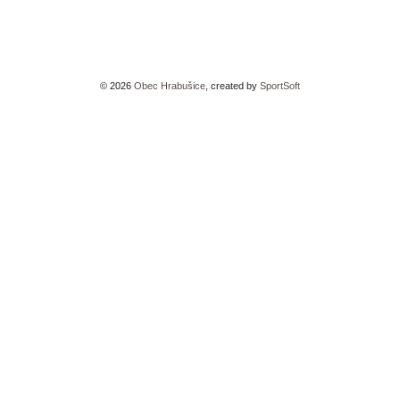
©
2026
Obec Hrabušice
, created by
SportSoft