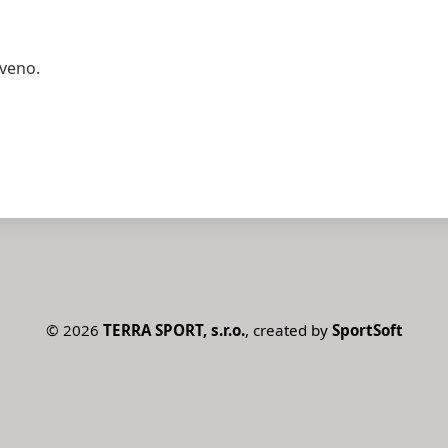
aveno.
©
2026
TERRA SPORT, s.r.o.
, created by
SportSoft